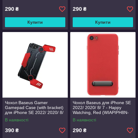
290
290
₴
₴
Купити
Купити
Чохол Baseus Gamer
Чохол Baseus для iPhone SE
Gamepad Case (with bracket)
2022/ 2020/ 8/ 7 - Happy
для iPhone SE 2022/ 2020/ 8/
Watching, Red (WIAPIPH8N-
7, Red (WIAPGM-A02)
LS09)
В наявності
В наявності
390
290
₴
₴