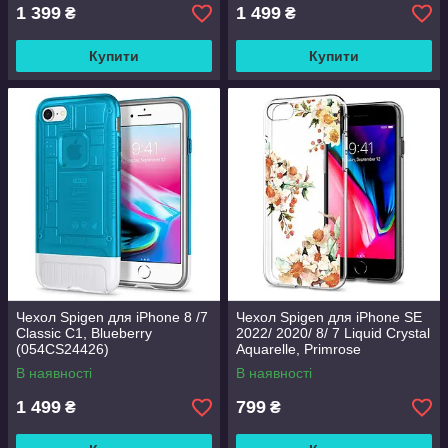
1 399
1 499
₴
₴
Купити
Купити
Чехол Spigen для iPhone 8 /7
Чехол Spigen для iPhone SE
Classic C1, Blueberry
2022/ 2020/ 8/ 7 Liquid Crystal
(054CS24426)
Aquarelle, Primrose
(054CS22783)
В наявності
В наявності
1 499
799
₴
₴