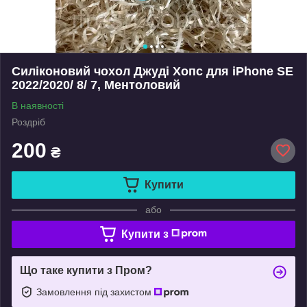
Силіконовий чохол Джуді Хопс для iPhone SE
2022/2020/ 8/ 7, Ментоловий
В наявності
Роздріб
200
₴
Купити
або
Купити з
Що таке купити з Пром?
Замовлення під захистом