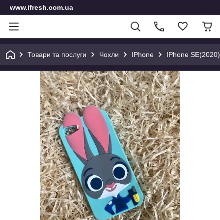
www.ifresh.com.ua
Товари та послуги
Чохли
IPhone
IPhone SE(2020)