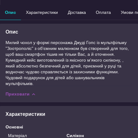
Опис
Характеристики
Доставка
Оплата
Умови п
Опис
Милий чохол у формі персонажа Джуді Гопс із мультфільму
"Зоотрополіс" з об'ємним малюнком був створений для того,
щоб ваш смартфон тішив не тільки Вас, а й оточення.
Кумедний кейс виготовлений із якісного м'якого силікону, ,
який абсолютно безпечний для дітей, приємний у руці та
водночас чудово справляється із захисними функціями.
Чудовий подарунок для дітей або шанувальників
мультфільмів.
Приховати
Характеристики
Основні
Матеріал
Силікон