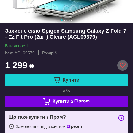
Захисне скло Spigen Samsung Galaxy Z Fold 7
- Ez Fit Pro (2шт) Cleare (AGL09579)
В наявності
Код: AGL09579
Роздріб
1 299
₴
Купити
або
Купити з
Що таке купити з Пром?
Замовлення під захистом