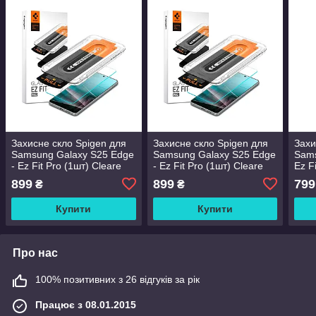
Захисне скло Spigen для
Захисне скло Spigen для
Захи
Samsung Galaxy S25 Edge
Samsung Galaxy S25 Edge
Sams
- Ez Fit Pro (1шт) Cleare
- Ez Fit Pro (1шт) Cleare
Ez F
(AGL09411)
(AGL09411)
(AG
899
899
799
₴
₴
Купити
Купити
Про нас
100% позитивних з 26 відгуків за рік
Працює з 08.01.2015