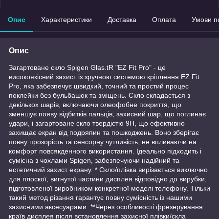
Опис
Характеристики
Доставка
Оплата
Умови п
Опис
Загартоване скло Spigen Glas.tR "EZ Fit Pro" - це
високоякісний захист із зручною системою кріплення EZ Fit
Pro, яка забезпечує швидкий, точний та простий процес
поклейки без бульбашок та зміщень. Скло складається з
декількох шарів, включаючи олеофобне покриття, що
зменшує появу відбитків пальців, захисний шар, що поглинає
удари, і загартоване скло твердістю 9H, що ефективно
захищає екран від подряпин та пошкоджень. Воно зберігає
повну прозорість та сенсорну чутливість, не впливаючи на
комфорт повсякденного використання. Ідеально підходить і
сумісна з чохлами Spigen, забезпечуючи надійний та
естетичний захист екрану. * Скло/плівка вирізається виключно
для плоскої, вигнутої частини дисплея відповідно до вирубки,
підготовленої виробником конкретної моделі телефону. Тільки
такий метод різання гарантує повну сумісність із нашими
захисними аксесуарами. **Через особливості фрезерування
країв дисплея після встановлення захисної плівки/скла