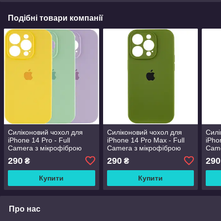
Подібні товари компанії
Силіконовий чохол для
Силіконовий чохол для
Силі
iPhone 14 Pro - Full
iPhone 14 Pro Max - Full
iPho
Camera з мікрофіброю
Camera з мікрофіброю
Came
(Лого), Різні кольори
(Лого), Army Green
(Лог
290
290
290
₴
₴
Купити
Купити
Про нас