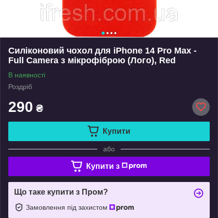
Силіконовий чохол для iPhone 14 Pro Max -
Full Camera з мікрофіброю (Лого), Red
В наявності
Роздріб
290
₴
Купити
або
Купити з
Що таке купити з Пром?
Замовлення під захистом