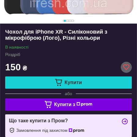
Чохол для iPhone XR - Cиліконовий з
мікрофіброю (Лого), Різні кольори
В наявності
Роздріб
150
₴
Купити
або
Купити з
Що таке купити з Пром?
Замовлення під захистом