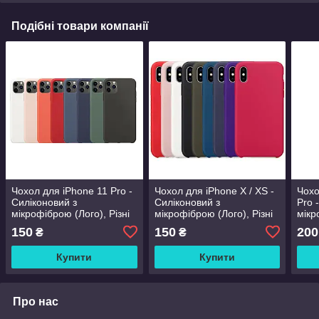
Подібні товари компанії
Чохол для iPhone 11 Pro -
Чохол для iPhone X / XS -
Чохо
Cиліконовий з
Cиліконовий з
Pro 
мікрофіброю (Лого), Різні
мікрофіброю (Лого), Різні
мікр
кольори
кольори
коль
150
150
200
₴
₴
Купити
Купити
Про нас