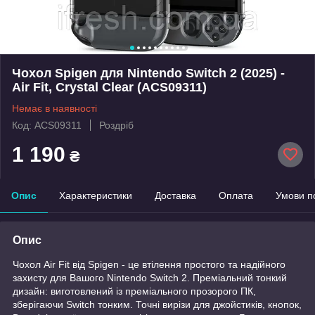
Чохол Spigen для Nintendo Switch 2 (2025) -
Air Fit, Crystal Clear (ACS09311)
Немає в наявності
Код: ACS09311
Роздріб
1 190
₴
Опис
Характеристики
Доставка
Оплата
Умови п
Опис
Чохол Air Fit від Spigen - це втілення простого та надійного
захисту для Вашого Nintendo Switch 2. Преміальний тонкий
дизайн: виготовлений із преміального прозорого ПК,
зберігаючи Switch тонким. Точні вирізи для джойстиків, кнопок,