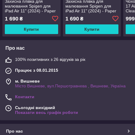
Захисна плівка для
Захисна плівка для
Чохо
малювання Spigen для
малювання Spigen для
17 Ai
iPad Air 11" (2024) - Paper
iPad Air 11" (2024) - Paper
Clea
Touch EZ Fit, Matte Clear
Touch EZ Fit, Matte Clear
1 690
1 690
999
₴
₴
(AGL07799)
(AGL07799)
Купити
Купити
Про нас
100% позитивних з 26 відгуків за рік
Працює з 08.01.2015
м. Вишневе
Місто Вишневе, вул.Першотравнева , Вишневе, Україна
Контакти
Сьогодні вихідний
Показати весь графік роботи
Про нас