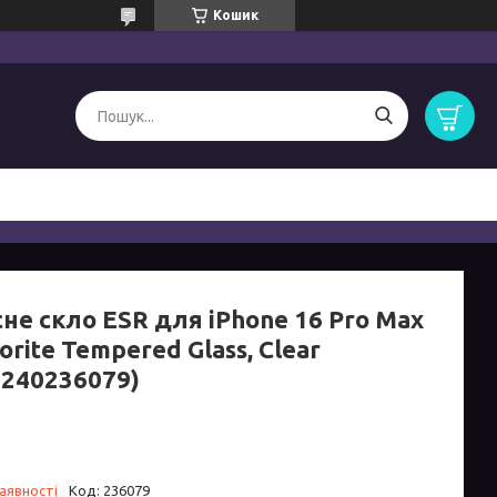
Кошик
не скло ESR для iPhone 16 Pro Max
orite Tempered Glass, Clear
4240236079)
аявності
Код:
236079