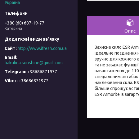
Україна
+380 (68) 687-19-77
Катерина
Опис
Захисне скло ESR Armo
http://www.ifresh.com.ua
ідеальне поєднання 
зручно для кожного 
bakulina.sunshine@gmail.com
та не заважає функці
навантаження до 110
+38686871977
спеціальним антибак
+38686871977
наклеювання скла. E
більше спрощує встан
ESR Armorite із зага