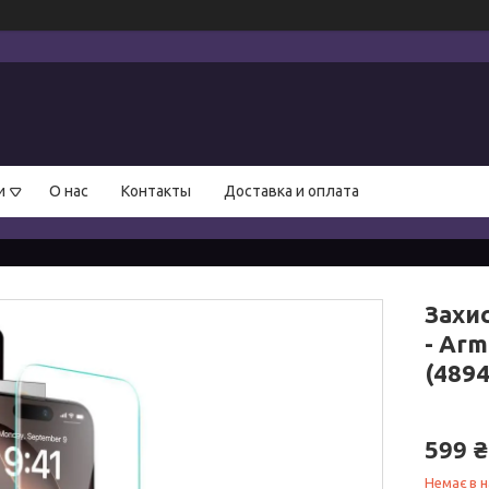
и
О нас
Контакты
Доставка и оплата
Захис
- Arm
(489
599 ₴
Немає в н