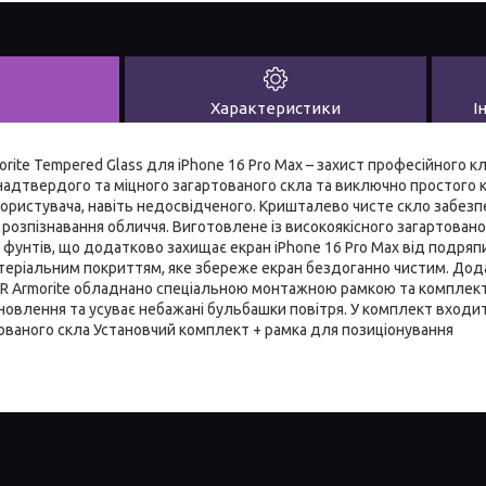
Характеристики
І
rite Tempered Glass для iPhone 16 Pro Max – захист професійного клас
надтвердого та міцного загартованого скла та виключно простого
користувача, навіть недосвідченого. Кришталево чисте скло забез
ї розпізнавання обличчя. Виготовлене із високоякісного загартован
 фунтів, що додатково захищає екран iPhone 16 Pro Max від подря
теріальним покриттям, яке збереже екран бездоганно чистим. До
SR Armorite обладнано спеціальною монтажною рамкою та комплек
овлення та усуває небажані бульбашки повітря. У комплект входит
ртованого скла Установчий комплект + рамка для позиціонування