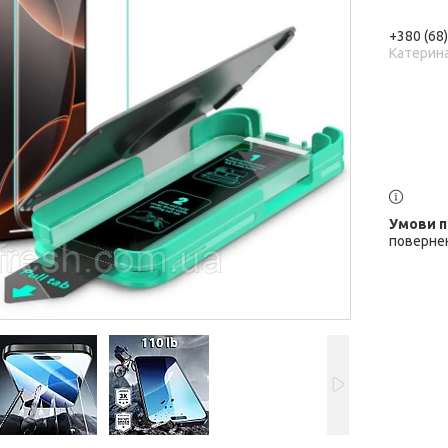
+380 (68
Катерин
повернен