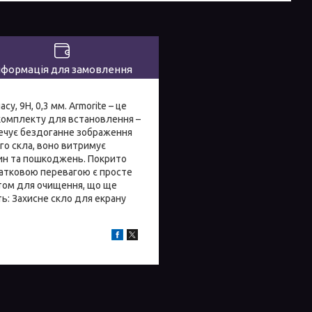
нформація для замовлення
у, 9H, 0,3 мм. Armorite – це
 комплекту для встановлення –
печує бездоганне зображення
ого скла, воно витримує
пин та пошкоджень. Покрито
датковою перевагою є просте
том для очищення, що ще
ь: Захисне скло для екрану