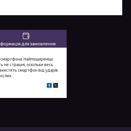
нформація для замовлення
т смартфона. Найпоширеніші
ь не страшні, оскільки весь
ахистять смартфон від ударів
рослих.