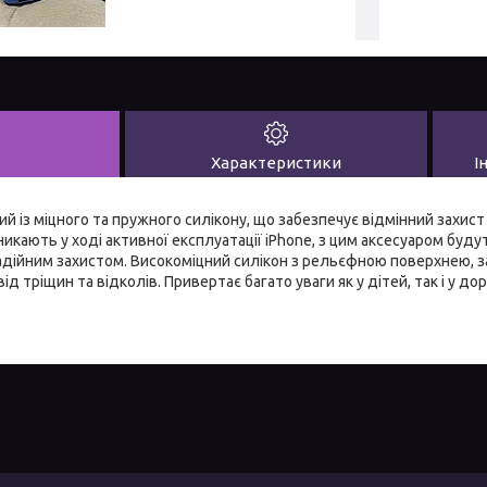
Характеристики
І
й із міцного та пружного силікону, що забезпечує відмінний захис
кають у ході активної експлуатації iPhone, з цим аксесуаром будут
адійним захистом. Високоміцний силікон з рельєфною поверхнею, з
від тріщин та відколів. Привертає багато уваги як у дітей, так і у до