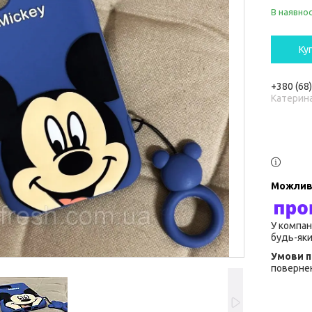
В наявнос
Ку
+380 (68
Катерин
У компан
будь-яки
повернен