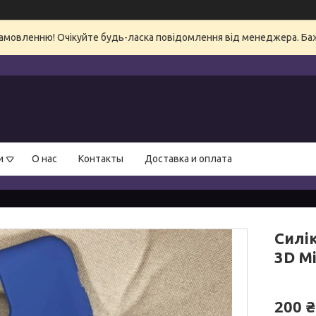
амовленню! Очікуйте будь-ласка повідомлення від менеджера. Бажа
и
О нас
Контакты
Доставка и оплата
Силік
3D Мі
200 ₴