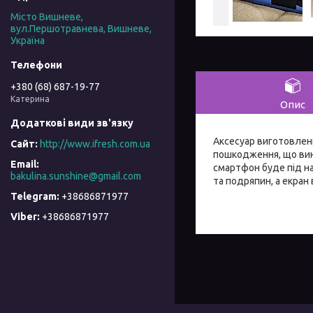
Місто Вишневе,
вул.Першотравнева, Вишневе,
Україна
+380 (68) 687-19-77
Катерина
Опис
Аксесуар виготовлени
http://www.ifresh.com.ua
пошкодження, що вини
смартфон буде під н
bakulina.sunshine@gmail.com
та подряпин, а екран 
+38686871977
+38686871977