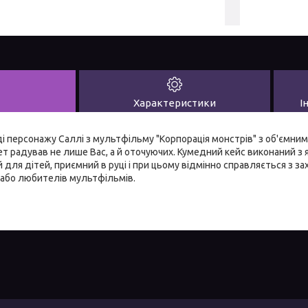
Характеристики
І
і персонажу Саллі з мультфільму "Корпорація монстрів" з об'ємн
т радував не лише Вас, а й оточуючих. Кумедний кейс виконаний з як
для дітей, приємний в руці і при цьому відмінно справляється з з
 або любителів мультфільмів.