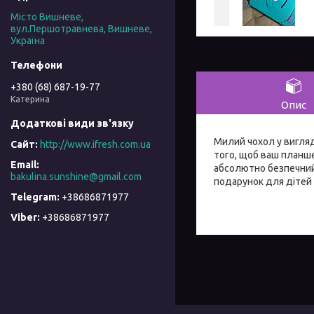
Місто Вишневе,
вул.Першотравнева, Вишневе,
Україна
+380 (68) 687-19-77
Катерина
Опис
Милий чохол у вигляд
http://www.ifresh.com.ua
того, щоб ваш планше
абсолютно безпечний 
bakulina.sunshine@gmail.com
подарунок для дітей
+38686871977
+38686871977