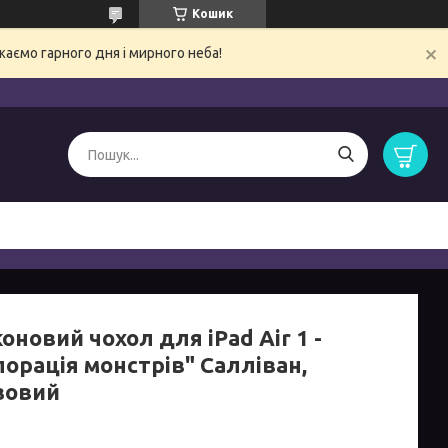
Кошик
ємо гарного дня і мирного неба!
оновий чохол для iPad Air 1 -
порація монстрів" Салліван,
зовий