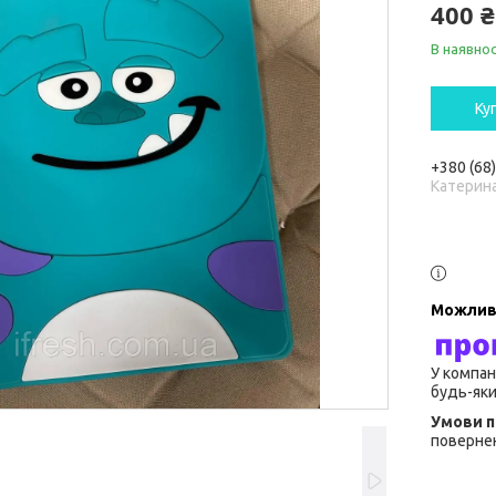
400 ₴
В наявнос
Ку
+380 (68
Катерин
У компан
будь-яки
повернен