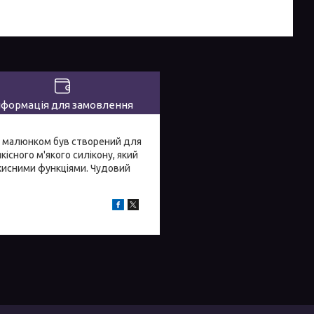
нформація для замовлення
им малюнком був створений для
існого м'якого силікону, який
ахисними функціями. Чудовий