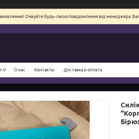
амовленню! Очікуйте будь-ласка повідомлення від менеджера. Бажа
и
О нас
Контакты
Доставка и оплата
Силік
"Кор
Бірю