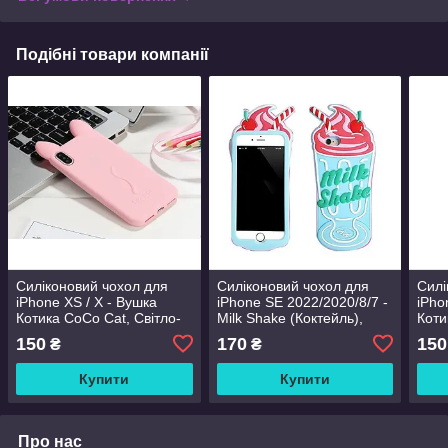
Подібні товари компанії
Силіконовий чохол для
Силіконовий чохол для
Силі
iPhone XS / X - Вушка
iPhone SE 2022/2020/8/7 -
iPho
Котика CoCo Cat, Світло-
Milk Shake (Коктейль),
Коти
рожевий
Блакитний
Кор
150
170
150
₴
₴
Купити
Купити
Про нас