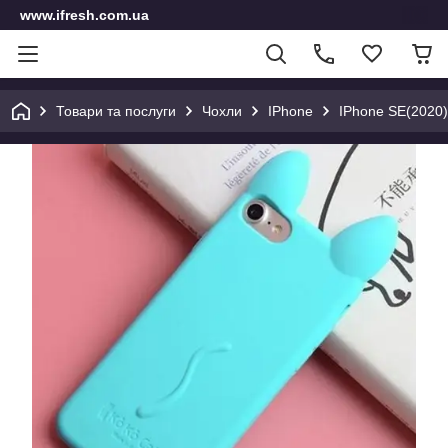
www.ifresh.com.ua
Товари та послуги
Чохли
IPhone
IPhone SE(2020)