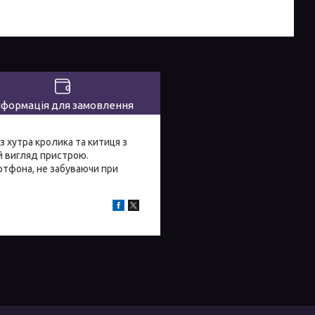
нформація для замовлення
з хутра кролика та китиця з
й вигляд пристрою.
ртфона, не забуваючи при