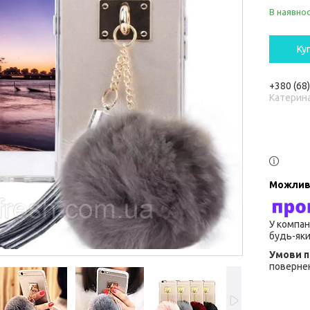
В наявнос
Ку
+380 (68
Катерин
У компан
будь-яки
повернен