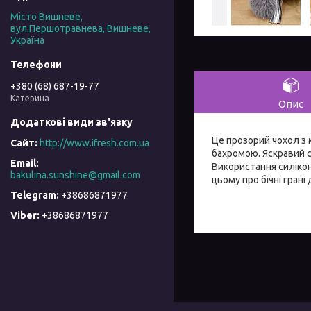
Місто Вишневе,
вул.Першотравнева, Вишневе,
Україна
+380 (68) 687-19-77
Катерина
Опис
Це прозорий чохол з 
http://www.ifresh.com.ua
бахромою. Яскравий 
Використання силіко
bakulina.sunshine@gmail.com
цьому про бічні грані
+38686871977
+38686871977