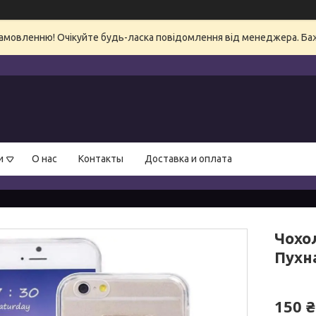
амовленню! Очікуйте будь-ласка повідомлення від менеджера. Бажа
и
О нас
Контакты
Доставка и оплата
Чохол
Пухн
150 ₴