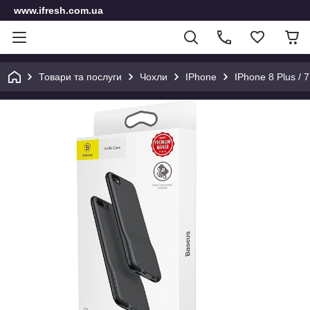
www.ifresh.com.ua
Товари та послуги
Чохли
IPhone
IPhone 8 Plus / 7