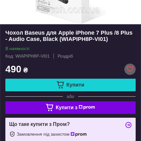
Чохол Baseus для Apple iPhone 7 Plus /8 Plus
- Audio Case, Black (WIAPIPH8P-VI01)
В наявності
Код: WIAPIPH8P-VI01
Роздріб
490
₴
Купити
або
Купити з
Що таке купити з Пром?
Замовлення під захистом