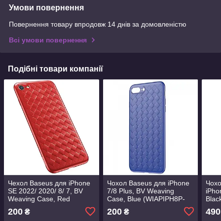
Умови повернення
Повернення товару впродовж 14 днів за домовленістю
Всі умови повернення
Подібні товари компанії
Чехол Baseus для iPhone
Чохол Baseus для iPhone
Чохо
SE 2022/ 2020/ 8/ 7, BV
7/8 Plus, BV Weaving
iPho
Weaving Case, Red
Case, Blue (WIAPIPH8P-
Blac
(WIAPIPH8N-BV09)
BV03)
200
200
490
₴
₴