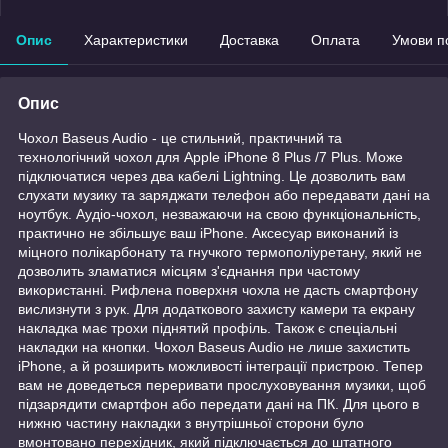
Опис
Характеристики
Доставка
Оплата
Умови п
Опис
Чохол Baseus Audio - це стильний, практичний та
технологічний чохол для Apple iPhone 8 Plus /7 Plus. Може
підключатися через два кабелі Lightning. Це дозволить вам
слухати музику та заряджати телефон або передавати дані на
ноутбук. Аудіо-чохол, незважаючи на свою функціональність,
практично не збільшує ваш iPhone. Аксесуар виконаний із
міцного полікарбонату та гнучкого термополіуретану, який не
дозволить зламатися місцям з'єднання при частому
використанні. Рифлена поверхня чохла не дасть смартфону
вислизнути з рук. Для додаткового захисту камери та екрану
накладка має трохи піднятий профіль. Також є спеціальні
накладки на кнопки. Чохол Baseus Audio не лише захистить
iPhone, а й розширить можливості інтеграції пристрою. Тепер
вам не доведеться переривати прослуховування музики, щоб
підзарядити смартфон або передати дані на ПК. Для цього в
нижню частину накладки з внутрішньої сторони було
вмонтовано перехідник, який підключається до штатного