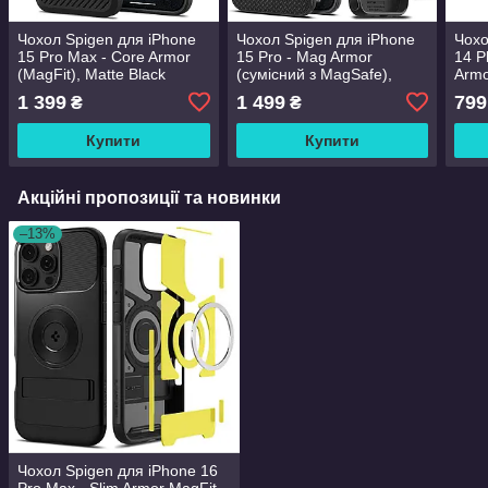
Чохол Spigen для iPhone
Чохол Spigen для iPhone
Чохо
15 Pro Max - Core Armor
15 Pro - Mag Armor
14 P
(MagFit), Matte Black
(сумісний з MagSafe),
Armo
(ACS06442)
Matte Black (ACS06736)
(AC
1 399
1 499
799
₴
₴
Купити
Купити
Акційні пропозиції та новинки
–13%
Чохол Spigen для iPhone 16
Pro Max - Slim Armor MagFit,