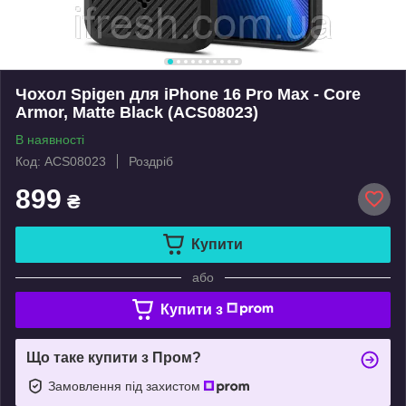
Чохол Spigen для iPhone 16 Pro Max - Core
Armor, Matte Black (ACS08023)
В наявності
Код: ACS08023
Роздріб
899
₴
Купити
або
Купити з
Що таке купити з Пром?
Замовлення під захистом