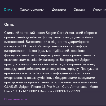
Опис
Характеристики
Доставка
Оплата
Умови п
Опис
Стильний та тонкий чохол Spigen Core Armor, який збереже
оригінальний дизайн та форму телефону, додавши йому
елегантності. Виготовлений з міцного та удароміцного
матеріалу TPU, який збільшує зчеплення та комфорт
використання. Чохол ідеально підібраний, повністю
функціональний та привертає увагу своїм оригінальним та
ексклюзивним зовнішнім виглядом. Всі продукти Spigen
проходять випробування на стійкість до стирання та точну
посадку, щоб забезпечити високу якість корпусу. Продумана
ергономіка чохла забезпечує комфортне використання
смартфона, а також сумісність з бездротовими зарядними
пристроями та оригінальним загартованим захисним склом
GLAS.tR. Spigen iPhone 16 Pro Max - Core Armor case, Matte
Black SKU - ACS08023 Barcode - 8809971229593
Приховати