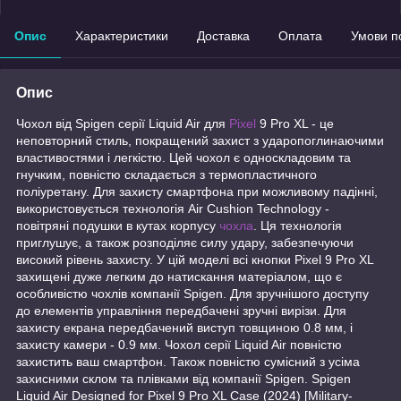
Опис
Характеристики
Доставка
Оплата
Умови п
Опис
Чохол від Spigen серії Liquid Air для
Pixel
9 Pro XL - це
неповторний стиль, покращений захист з ударопоглинаючими
властивостями і легкістю. Цей чохол є односкладовим та
гнучким, повністю складається з термопластичного
поліуретану. Для захисту смартфона при можливому падінні,
використовується технологія Air Cushion Technology -
повітряні подушки в кутах корпусу
чохла
. Ця технологія
приглушує, а також розподіляє силу удару, забезпечуючи
високий рівень захисту. У цій моделі всі кнопки Pixel 9 Pro XL
захищені дуже легким до натискання матеріалом, що є
особливістю чохлів компанії Spigen. Для зручнішого доступу
до елементів управління передбачені зручні вирізи. Для
захисту екрана передбачений виступ товщиною 0.8 мм, і
захисту камери - 0.9 мм. Чохол серії Liquid Air повністю
захистить ваш смартфон. Також повністю сумісний з усіма
захисними склом та плівками від компанії Spigen. Spigen
Liquid Air Designed for Pixel 9 Pro XL Case (2024) [Military-