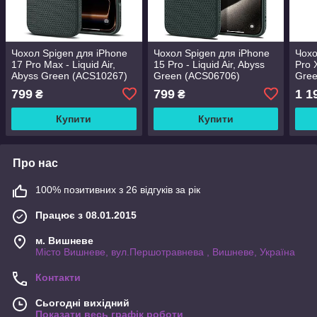
Чохол Spigen для iPhone
Чохол Spigen для iPhone
Чохо
17 Pro Max - Liquid Air,
15 Pro - Liquid Air, Abyss
Pro 
Abyss Green (ACS10267)
Green (ACS06706)
Gree
799
799
1 1
₴
₴
Купити
Купити
Про нас
100% позитивних з 26 відгуків за рік
Працює з 08.01.2015
м. Вишневе
Місто Вишневе, вул.Першотравнева , Вишневе, Україна
Контакти
Сьогодні вихідний
Показати весь графік роботи