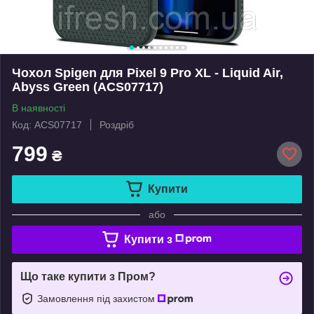
Чохол Spigen для Pixel 9 Pro XL - Liquid Air,
Abyss Green (ACS07717)
В наявності
Код: ACS07717
Роздріб
799
₴
Купити
або
Купити з
Що таке купити з Пром?
Замовлення під захистом