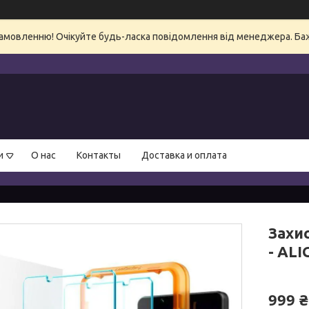
амовленню! Очікуйте будь-ласка повідомлення від менеджера. Бажа
и
О нас
Контакты
Доставка и оплата
Захис
- ALI
999 ₴