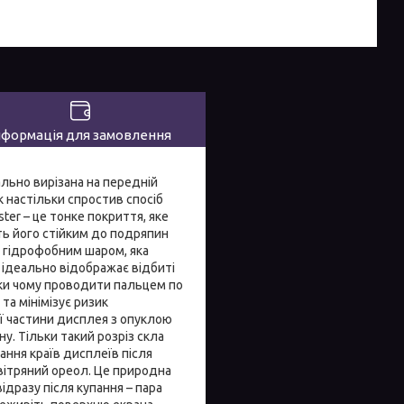
нформація для замовлення
ально вирізана на передній
к настільки спростив спосіб
ter – це тонке покриття, яке
ть його стійким до подряпин
а гідрофобним шаром, яка
і ідеально відображає відбиті
дяки чому проводити пальцем по
та мінімізує ризик
ої частини дисплея з опуклою
у. Тільки такий розріз скла
вання країв дисплеїв після
вітряний ореол. Це природна
відразу після купання – пара