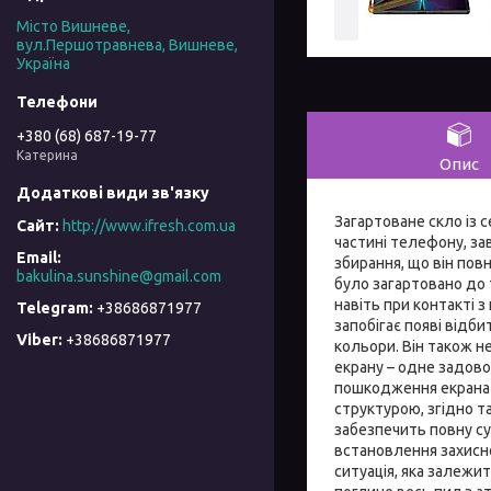
Місто Вишневе,
вул.Першотравнева, Вишневе,
Україна
+380 (68) 687-19-77
Катерина
Опис
Загартоване скло із с
http://www.ifresh.com.ua
частині телефону, за
збирання, що він повн
bakulina.sunshine@gmail.com
було загартовано до 
навіть при контакті 
+38686871977
запобігає появі відби
+38686871977
кольори. Він також н
екрану – одне задово
пошкодження екрана п
структурою, згідно т
забезпечить повну су
встановлення захисно
ситуація, яка залежит