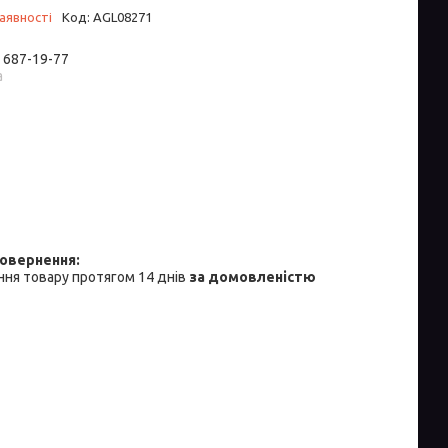
аявності
Код:
AGL08271
) 687-19-77
а
ня товару протягом 14 днів
за домовленістю