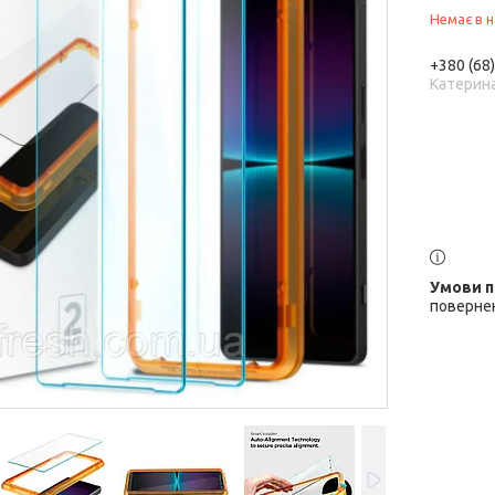
Немає в н
+380 (68
Катерин
повернен