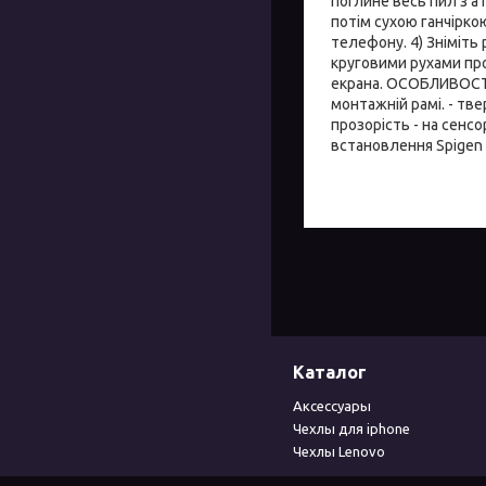
поглине весь пил з а
потім сухою ганчірко
телефону. 4) Зніміть
круговими рухами про
екрана. ОСОБЛИВОСТІ:
монтажній рамі. - тве
прозорість - на сенсо
встановлення Spigen A
Каталог
Аксессуары
Чехлы для iphone
Чехлы Lenovo