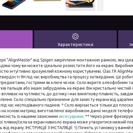
Характеристики
І
ерії "AlignMaster" від Spigen закріплене монтажною рамкою, яка іде
вдяки чому ви можете ідеально розмістити його на екрані. Виробни
істю інтуїтивно зрозумілий кожному користувачеві. Glas.TR AlignMas
твердості 9H під час виробництва та процесу затвердіння. Це роби
з предметами, гострими як ключі чи ніж. Скло вкрите олеофобним т
тків пальців або інших забруднень на екрані. Він кристально чистий 
е впливає на чутливість до дотику і має виняткову плавність, зав
лення. Скло спеціально призначене для захисту екрана від царапин 
ід час несподіваного падіння. * Скло вирізається тільки до плоск
а на основі матриці, виготовленої виробником даної моделі телефон
місність із нашими захисними
аксесуарами
. ** Через різне фрезеру
ї плівки/скла на екран навколо екрана може утворитися нижній по
ь від екрану. ІНСТРУКЦІЇ З ІНСТАЛЯЦІЇ: 1) Почніть установку у ванній 