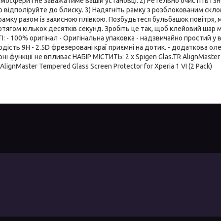
тмосфери і не заважатиме вашій установці. 2) Ретельно очистіть і 
ю відполіруйте до блиску. 3) Надягніть рамку з розблокованим скл
 рамку разом із захисною плівкою. Позбудьтеся бульбашок повітря, 
тягом кількох десятків секунд. Зробіть це так, щоб клейовий шар
 - 100% оригінал - Оригінальна упаковка - надзвичайно простий у 
рдість 9H - 2.5D фрезеровані краї приємні на дотик. - додаткова ол
рні функції не впливає НАБІР МІСТИТЬ: 2 x Spigen Glas.TR AlignMaste
lignMaster Tempered Glass Screen Protector for Xperia 1 VI (2 Pack)