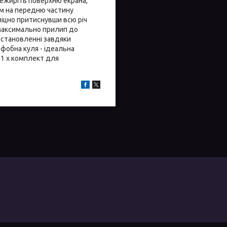
знежиріть поверхню екрана,
ом на передню частину
міцно притиснувши всю річ
 максимально прилип до
встановленні завдяки
ефобна куля - ідеальна
r 1 x комплект для