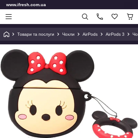
www.ifresh.com.ua
Товари та послуги
Чохли
AirPods
AirPods 3
Чо