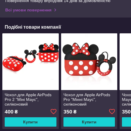
Повернення товару впродовж 14 днів за домовленістю
Всі умови повернення
Подібні товари компанії
Чохол для Apple AirPods
Чохол для Apple AirPods
Чохо
Pro 2 "Міні Маус",
Pro "Мінні Маус",
Маус
силіконовий
силіконовий
силі
400
350
350
₴
₴
Купити
Купити