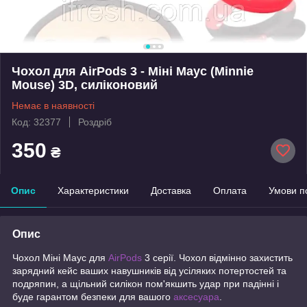
Чохол для AirPods 3 - Міні Маус (Minnie
Mouse) 3D, силіконовий
Немає в наявності
Код: 32377
Роздріб
350
₴
Опис
Характеристики
Доставка
Оплата
Умови п
Опис
Чохол Міні Маус для
AirPods
3 серії. Чохол відмінно захистить
зарядний кейс ваших навушників від усіляких потертостей та
подряпин, а щільний силікон пом'якшить удар при падінні і
буде гарантом безпеки для вашого
аксесуара
.