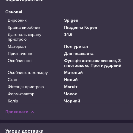
Основні
Виробник
Spigen
Країна виробник
Південна Корея
Діагональ екрану
14.6
пристрою
Матеріал
Поліуретан
Призначення
Для планшета
Особливості
Функція авто-включення, З
підставкою, Протиударний
Особливість кольору
Матовий
Стан
Новий
Фіксація пристрою
Магніт
Форм-фактор
Чохол
Колір
Чорний
Приховати
Умови доставки