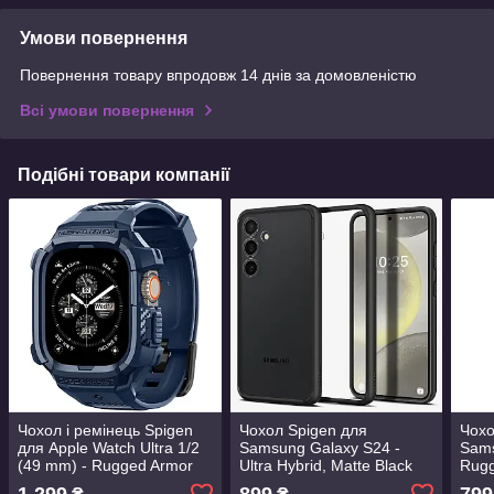
Умови повернення
Повернення товару впродовж 14 днів за домовленістю
Всі умови повернення
Подібні товари компанії
Чохол і ремінець Spigen
Чохол Spigen для
Чохо
для Apple Watch Ultra 1/2
Samsung Galaxy S24 -
Sam
(49 mm) - Rugged Armor
Ultra Hybrid, Matte Black
Rugg
Pro 2 in 1, Navy Blue
(ACS07352)
(AC
1 299
899
799