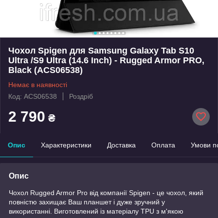
Чохол Spigen для Samsung Galaxy Tab S10
Ultra /S9 Ultra (14.6 Inch) - Rugged Armor PRO,
Black (ACS06538)
Немає в наявності
Код: ACS06538
Роздріб
2 790
₴
Опис
Характеристики
Доставка
Оплата
Умови п
Опис
Чохол Rugged Armor Pro від компанії Spigen - це чохол, який
повністю захищає Ваш планшет і дуже зручний у
використанні. Виготовлений із матеріалу TPU з м'якою