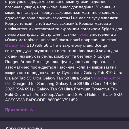
структурою з додатково посиленими кутами, відмінно
поглинає удари, наприклад, внаслідок падіння. У кришці є
місце для стілуса - корпус закривається магнітною кришкою,
одночасно вона служить захистом і не дає стілусу випадати.
Корпус тонкий і в той же час захисний. Кришка матова з
напівматовими вставками та скромним логотипом Spigen для
легкого контрасту. Внутрішня частина
чохла
виготовлена з
м'яких матеріалів, які запобігають появі подряпин на екрані
Galaxy Tab
S10 /S9/ S8 Ultra в закритому стані. Все це
виглядає дуже акуратно та елегантно. Ідеальний чохол для
людей, які цінують стиль, комфорт та безпеку. У Spigen
Rugged Armor Pro є ще одна функціональна перевага - він
автоматично прокидається і засинає, коли ви відкриваєте і
закриваєте передню частину. Сумісність: Galaxy Tab S10 Ultra
Galaxy Tab S9 Ultra Galaxy Tab S8 Ultra Spigen
Rugged Armor
Pro
Designed for Samsung Galaxy Tab S9 Ultra Case 14.6 Inch
2023 (SM-X91) / Galaxy Tab S8 Ultra Premium Protective Tri-
Fold Cover with Auto Sleep/Wake and S Pen Holder - Black SKU:
ACS06538 BARCODE: 8809896751452
Приховати
Характеристики