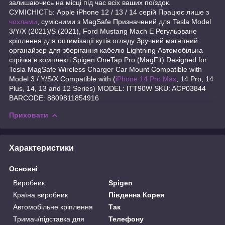
залишаючись на місці під час всіх ваших поїздок.
СУМІСНІСТЬ: Apple iPhone 12 / 13 / 14 серій Працює лише з
чохлами
, сумісними з MagSafe Призначений для Tesla Model
3/Y/X (2021)/S (2021), Ford Mustang Mach E Регульоване
кріплення для оптимізації кутів огляду Зручний магнітний
органайзер для зберігання кабелю Lightning Автомобільна
стрічка в комплекті Spigen OneTap Pro (MagFit) Designed for
Tesla MagSafe Wireless Charger Car Mount Compatible with
Model 3 / Y/S/X Compatible with (
iPhone 14 Pro Max
, 14 Pro, 14
Plus, 14, 13 and 12 Series) MODEL: ITT90W SKU: ACP03844
BARCODE: 8809811854916
Приховати
Характеристики
Основні
Виробник
Spigen
Країна виробник
Південна Корея
Автомобільне кріплення
Так
Тримач/підставка для
Телефону