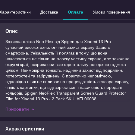
Характеристики
Доставка
Оплата
Умови повернення
Опис
Захисна плівка Neo Flex від Spigen для Xiaomi 13 Pro –
сучасний високотехнологічний захист екрану Вашого
смартфона. Унікальність її полягає в тому, що вона
наклеюється не тільки на плоску частину екрана, але також на
округлі краї, покриваючи всю фронтальну поверхню гаджета
цілком. Неймовірна тонкість, надійний захист від подряпин,
потертостей та забруднень. Є практично непомітною,
відповідно ні як не впливає на працездатність сенсора екрану,
чіткість картинки, що відтворюється, і насиченість передачі
кольорів. Spigen NeoFlex Transparent Screen Guard Protector
Film for Xiaomi 13 Pro - 2 Pack SKU: AFL06038
Приховати
Характеристики