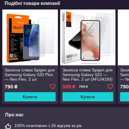
Подібні товари компанії
Захисна плівка Spigen для
Захисна плівка Spigen для
Захи
Samsung Galaxy S20 Plus
Samsung Galaxy S22 —
Sams
— Neo Flex, 2 шт
Neo Flex, 2 шт (AFL04150)
— Ne
(AFL00644)
(AFL
790
599
790
₴
₴
799 ₴
Купити
Купити
Про нас
100% позитивних з 26 відгуків за рік