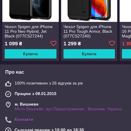
Чохол Spigen для iPhone
Чехол Spigen для iPhone
Чохо
11 Pro Neo Hybrid, Jet
11 Pro Tough Armor, Black
16 P
Black (077CS27244)
(077CS27240)
MagF
1 099
1 299
1 9
₴
₴
Купити
Купити
Про нас
100% позитивних з 26 відгуків за рік
Працює з 08.01.2015
м. Вишневе
Місто Вишневе, вул.Першотравнева , Вишневе, Україна
Контакти
Сьогодні працює з 10:00 до 18:30