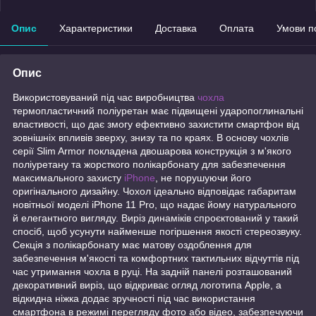
Опис
Характеристики
Доставка
Оплата
Умови п
Опис
Використовуваний під час виробництва
чохла
термопластичний поліуретан має підвищені ударопоглинальні
властивості, що дає змогу ефективно захистити смартфон від
зовнішніх впливів зверху, знизу та по краях. В основу чохлів
серії Slim Armor покладена двошарова конструкція з м'якого
поліуретану та жорсткого полікарбонату для забезпечення
максимального захисту
iPhone
, не порушуючи його
оригінального дизайну. Чохол ідеально відповідає габаритам
новітньої моделі iPhone 11 Pro, що надає йому натурального
й елегантного вигляду. Виріз динаміків спроєктований у такий
спосіб, щоб усунути найменше погіршення якості стереозвуку.
Секція з полікарбонату має матову оздоблення для
забезпечення м'якості та комфортних тактильних відчуттів під
час утримання чохла в руці. На задній панелі розташований
декоративний виріз, що відкриває огляд логотипа Apple, а
відкидна ніжка додає зручності під час використання
смартфона в режимі перегляду фото або відео, забезпечуючи