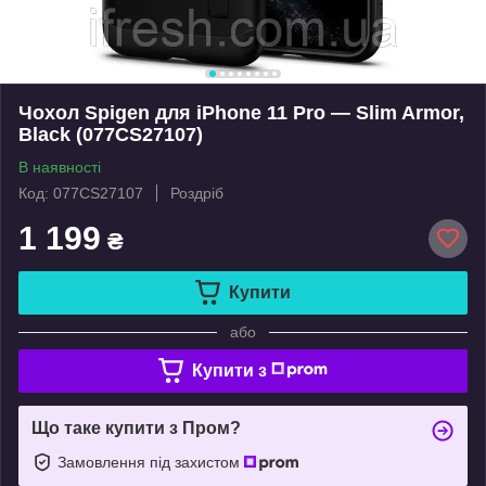
Чохол Spigen для iPhone 11 Pro — Slim Armor,
Black (077CS27107)
В наявності
Код: 077CS27107
Роздріб
1 199
₴
Купити
або
Купити з
Що таке купити з Пром?
Замовлення під захистом