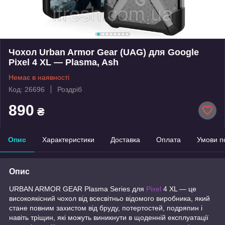
Чохол Urban Armor Gear (UAG) для Google
Pixel 4 XL — Plasma, Ash
Немає в наявності
Код: 26696
Роздріб
890
₴
Опис
Характеристики
Доставка
Оплата
Умови п
Опис
URBAN ARMOR GEAR Plasma Series для
Pixel
4 XL — це
високоякісний чохол від всесвітньо відомого виробника, який
стане повним захистом від бруду, потертостей, подряпин і
навіть тріщин, які можуть виникнути в щоденній експлуатації