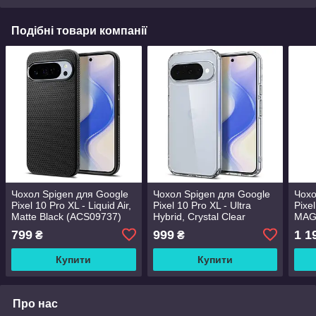
Подібні товари компанії
Чохол Spigen для Google
Чохол Spigen для Google
Чохо
Pixel 10 Pro XL - Liquid Air,
Pixel 10 Pro XL - Ultra
Pixel
Matte Black (ACS09737)
Hybrid, Crystal Clear
MAG,
(ACS09738)
(AC
799
999
1 1
₴
₴
Купити
Купити
Про нас