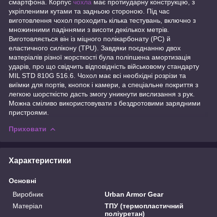
смартфона. Корпус
чохла
має протиударну конструкцію, з
укріпленими кутами та задньою стороною. Під час
виготовлення чохол проходить кілька тестувань, включно з
множинними падіннями з висоти декількох метрів.
Виготовляється він із міцного полікарбонату (PC) й
еластичного силікону (TPU). Завдяки поєднанню двох
матеріалів різної жорсткості була поліпшена амортизація
ударів, про що свідчить відповідність військовому стандарту
MIL STD 810G 516.6. Чохол має всі необхідні розрізи та
виїмки для портів, кнопок і камери, а спеціальне покриття з
легкою шорсткістю дасть змогу уникнути вислизання з рук.
Можна сміливо використовувати з бездротовими зарядними
пристроями.
Приховати
Характеристики
Основні
Виробник
Urban Armor Gear
Матеріал
ТПУ (термопластичний
поліуретан)