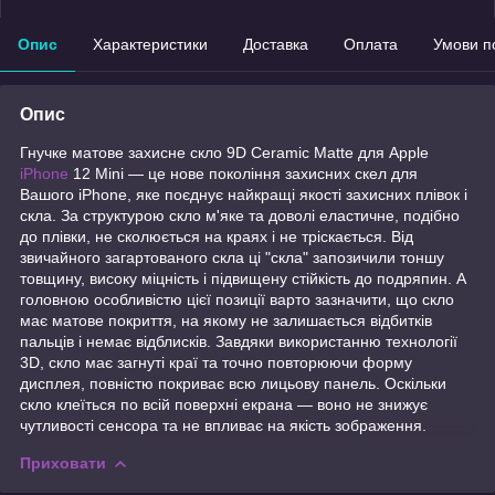
Опис
Характеристики
Доставка
Оплата
Умови п
Опис
Гнучке матове захисне скло 9D Ceramic Matte для Apple
iPhone
12 Mini — це нове покоління захисних скел для
Вашого iPhone, яке поєднує найкращі якості захисних плівок і
скла. За структурою скло м'яке та доволі еластичне, подібно
до плівки, не сколюється на краях і не тріскається. Від
звичайного загартованого скла ці "скла" запозичили тоншу
товщину, високу міцність і підвищену стійкість до подряпин. А
головною особливістю цієї позиції варто зазначити, що скло
має матове покриття, на якому не залишається відбитків
пальців і немає відблисків. Завдяки використанню технології
3D, скло має загнуті краї та точно повторюючи форму
дисплея, повністю покриває всю лицьову панель. Оскільки
скло клеїться по всій поверхні екрана — воно не знижує
чутливості сенсора та не впливає на якість зображення.
Приховати