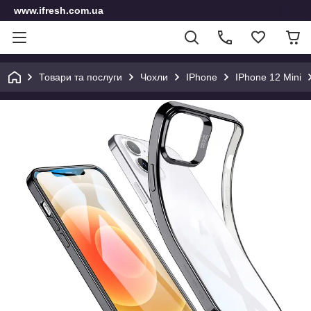
www.ifresh.com.ua
Товари та послуги
Чохли
IPhone
IPhone 12 Mini