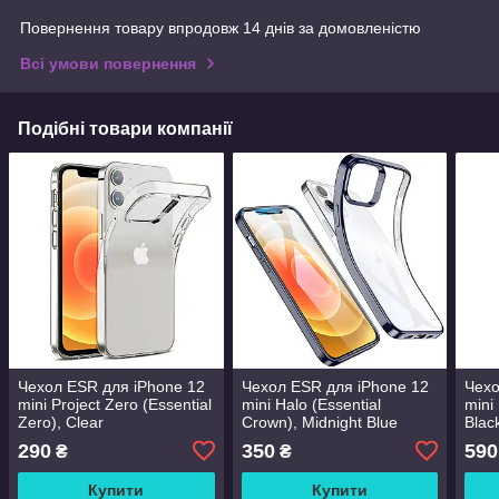
Повернення товару впродовж 14 днів за домовленістю
Всі умови повернення
Подібні товари компанії
Чехол ESR для iPhone 12
Чехол ESR для iPhone 12
Чехо
mini Project Zero (Essential
mini Halo (Essential
mini 
Zero), Clear
Crown), Midnight Blue
Blac
(3C01201130101)
(3C01201190301)
290
350
590
₴
₴
Купити
Купити