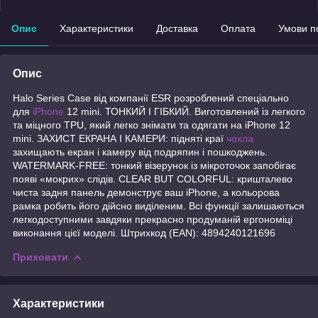
Опис
Характеристики
Доставка
Оплата
Умови п
Опис
Halo Series Case від компанії ESR розроблений спеціально
для
iPhone
12 mini. ТОНКИЙ І ГІБКИЙ. Виготовлений із легкого
та міцного TPU, який легко знімати та одягати на iPhone 12
mini. ЗАХИСТ ЕКРАНА І КАМЕРИ: підняті краї
чохла
захищають екран і камеру від подряпин і пошкоджень.
WATERMARK-FREE: тонкий візерунок із мікроточок запобігає
появі «мокрих» слідів. CLEAR BUT COLORFUL: кришталево
чиста задня панель демонструє ваш iPhone, а кольорова
рамка робить його дійсно виділеним. Всі функції залишаються
легкодоступними завдяки прекрасно продуманій ергономіці
виконання цієї моделі. Штрихкод (EAN): 4894240121696
Приховати
Характеристики