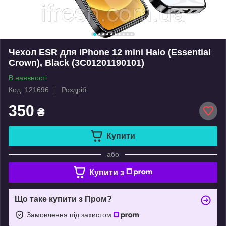
Чехол ESR для iPhone 12 mini Halo (Essential
Crown), Black (3C01201190101)
В наявності
Код: 121696
Роздріб
350
₴
Купити
або
Купити з
Що таке купити з Пром?
Замовлення під захистом