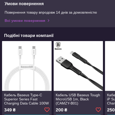
Умови повернення
Повернення товару впродовж 14 днів за домовленістю
Всі умови повернення
Подібні товари компанії
Кабель Baseus Type-C
Кабель USB Baseus Tough
Кабе
Superior Series Fast
MicroUSB 1m, Black
iP S
Charging Data Cable 100W
(CAMZY-B01)
Char
1m, White (CATYS-B02)
20W,
349
200
250
₴
₴