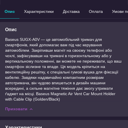
Опис
Характеристики
Доставка
Оплата
Умови п
Опис
Baseus SUGX-A0V — це автомобільний тримач для
смартфонів, який допомагає вам під час керування
автомобілем. Закріпивши магніт на своєму телефоні або
чохлі, зафіксувавши на тримачі в горизонтальному або у
вертикальному положенні, ви можете не переживати, що ваш
смартфон зіслизне та впаде. Ця модель кріпиться на
вентиляційну решітку, є спеціальні гумові вушка для фіксації
кабелю. Завдяки надзвичайно компактним розмірам
автотримача, він чудово впишеться в дизайн машини
всередині, а сильне магнітне тяжіння дає змогу утримати
ґаджет на місці. Baseus Magnetic Air Vent Car Mount Holder
with Cable Clip (Golden/Black)
Приховати
Характеристики