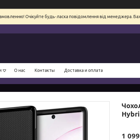
амовленню! Очікуйте будь-ласка повідомлення від менеджера. Бажа
и
О нас
Контакты
Доставка и оплата
Чохо
Hybri
1 099