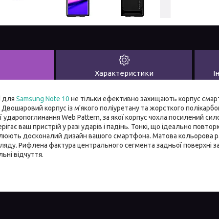
Характеристики
І
d для
Samsung Note 10
не тільки ефективно захищають корпус смарт
 Двошаровий корпус із м'якого поліуретану та жорсткого полікарбон
ї ударопоглинання Web Pattern, за якої корпус чохла посилений си
рігає ваш пристрій у разі ударів і падінь. Тонкі, що ідеально повт
люють досконалий дизайн вашого смартфона. Матова кольорова р
ляду. Рифлена фактура центрального сегмента задньої поверхні з
льні відчуття.