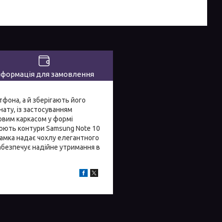
нформація для замовлення
фона, а й зберігають його
ату, із застосуванням
ловим каркасом у формі
орюють контури Samsung Note 10
амка надає чохлу елегантного
абезпечує надійне утримання в