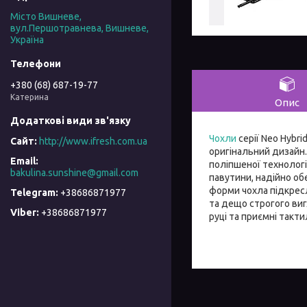
Місто Вишневе,
вул.Першотравнева, Вишневе,
Україна
+380 (68) 687-19-77
Катерина
Опис
Чохли
серії Neo Hybri
http://www.ifresh.com.ua
оригінальний дизайн.
поліпшеної технологі
bakulina.sunshine@gmail.com
павутини, надійно обе
форми чохла підкрес
+38686871977
та дещо строгого виг
+38686871977
руці та приємні такти