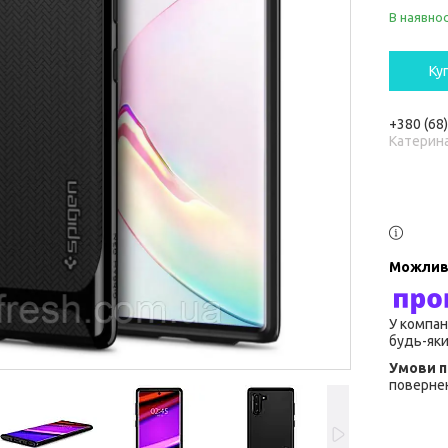
В наявнос
Ку
+380 (68
Катерин
У компан
будь-яки
повернен