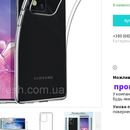
В наявнос
Ку
+380 (68
Катерин
У компан
будь-яки
повернен