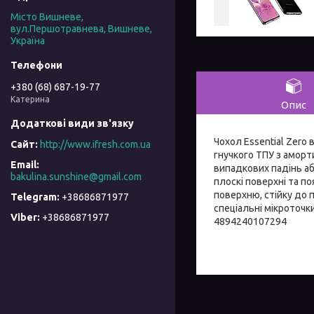
Місто Вишневе,
вул.Першотравнева, Вишневе,
Україна
+380 (68) 687-19-77
Катерина
Опис
Чохол Essential Zero
http://www.ifresh.com.ua
гнучкого ТПУ з аморт
випадкових падінь аб
bakulina.sunshine@gmail.com
плоскі поверхні та п
поверхню, стійку до 
+38686871977
спеціальні мікроточ
+38686871977
4894240107294