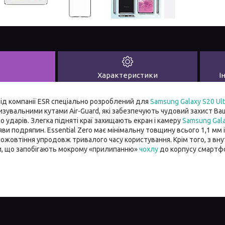
Характеристики
І
 від компанії ESR спеціально розроблений для
Samsung Galaxy S20 Ult
изувальними кутами Air-Guard, які забезпечують чудовий захист В
о ударів. Злегка підняті краї захищають екран і камеру
Samsung Gal
ояви подряпин. Essential Zero має мінімальну товщину всього 1,1 мм
пожовтіння упродовж тривалого часу користування. Крім того, з вну
ки, що запобігають мокрому «прилипанню»
чохлу
до корпусу смартфо