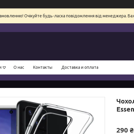
амовленню! Очікуйте будь-ласка повідомлення від менеджера. Бажа
и
О нас
Контакты
Доставка и оплата
Чохол
Essen
290 ₴