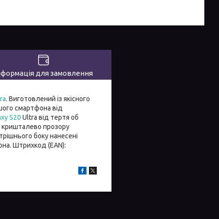
нформація для замовлення
ra
. Виготовлений із якісного
ашого смартфона від
axy S20
Ultra від тертя об
 і кришталево прозору
трішнього боку нанесені
на. Штрихкод (EAN):