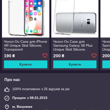
Чохол Ou Case для iPhone
Чохол Ou Case для
Чохо
XR Unique Skid Silicone,
Samsung Galaxy S8 Plus
Sams
Transparent
Unique Skid Silicone,
Uniq
Transparent
Tran
190
200
200
₴
₴
Купити
Купити
Про нас
100% позитивних з 26 відгуків за рік
Працює з 08.01.2015
м. Вишневе