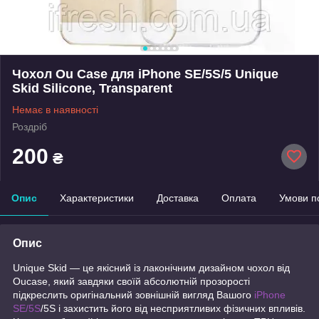
Чохол Ou Case для iPhone SE/5S/5 Unique
Skid Silicone, Transparent
Немає в наявності
Роздріб
200
₴
Опис
Характеристики
Доставка
Оплата
Умови п
Опис
Unique Skid — це якісний із лаконічним дизайном чохол від
Oucase, який завдяки своїй абсолютній прозорості
підкреслить оригінальний зовнішній вигляд Вашого
iPhone
SE/5S
/5S і захистить його від несприятливих фізичних впливів.