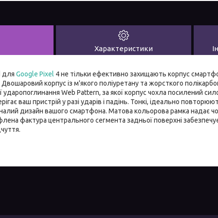
Характеристики
І
d для
Google Pixel
4 не тільки ефективно захищають корпус смартфон
 Двошаровий корпус із м'якого поліуретану та жорсткого полікарбо
ї ударопоглинання Web Pattern, за якої корпус чохла посилений си
рігає ваш пристрій у разі ударів і падінь. Тонкі, ідеально повторю
алий дизайн вашого смартфона. Матова кольорова рамка надає ч
флена фактура центрального сегмента задньої поверхні забезпечує
дчуття.