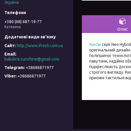
Україна
+380 (68) 687-19-77
Катерина
Опис
Чохли
серії Neo Hybri
http://www.ifresh.com.ua
оригінальний дизайн.
поліпшеної технологі
bakulina.sunshine@gmail.com
павутини, надійно обе
підкреслюють доскон
+38686871977
строгого вигляду. Ри
+38686871977
приємні тактильні ві