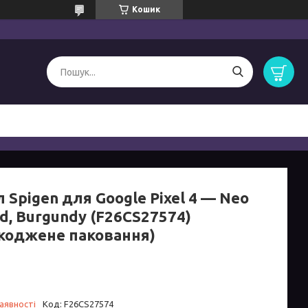
Кошик
 Spigen для Google Pixel 4 — Neo
d, Burgundy (F26CS27574)
коджене паковання)
аявності
Код:
F26CS27574