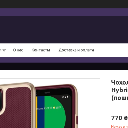
и
О нас
Контакты
Доставка и оплата
Чохол
Hybri
(пош
770 ₴
Немає в н