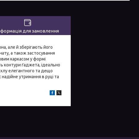
нформація для замовлення
а, але й зберігають його
нату, а також застосування
ловим каркасом у формі
ють контури ґаджета, ідеально
охлу елегантного та дещо
 надійне утримання в руці та