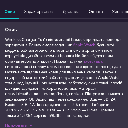
Опис
Характеристики
Доставка
Оплата
Умови п
Опис
Wireless Charger YoYo від компанії Baseus предназначено для
заряджання Ваших смарт-годинник
Apple Watch
будь-якої
моделі. БЗУ виготовлене в компактному и эргономичном
корпусі під дизайн класичної іграшки Йо-йо з вбудованим
органайзером для дроти. Нижня частина
аксесуара
виготовлена зі сплаву алюмінію верхня з кремнегелю що дає
можливість відгинання країв для виймання кабеля. Також є
внутрішній магніт, який забезпечує позиціювання Apple Watch
точно над індукційною котушкою, забезпечуючи у такий спосіб
швидше заряджання. Характеристики: Матеріал —
алюмінієвий сплав, полікарбонат, силікон. Підтримка швидкого
заряджання QI. Захист від перезаряджання. Вхід — 5В, 2A.
Вихід — 5 В, 1A Час заряджання — 2.5 годин. Габарити —
20.4 х 72.2 х 72.2 мм. Вага — 31 г. Колір — Білий. Працює
тільки з 1/2/3/4 серією, 5/6/SE — не заряджає!
Приховати