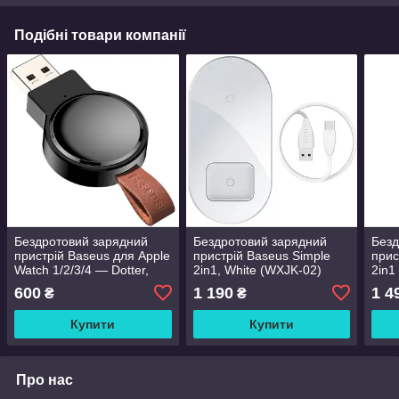
Подібні товари компанії
Бездротовий зарядний
Бездротовий зарядний
Безд
пристрій Baseus для Apple
пристрій Baseus Simple
прис
Watch 1/2/3/4 — Dotter,
2in1, White (WXJK-02)
2in1
Black (WXYDIW02-01)
(WX
600
1 190
1 4
₴
₴
Купити
Купити
Про нас