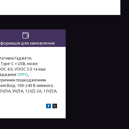
нформація для замовлення
тативні ґаджети.
 Type-C + USB, може
C 4.0, VOOC 3.0 та інші
аряджання
OPPO
,
ектричним пошкодженням
ня Вхід: 100-240 В змінного
 5V/3A, 9V/3A, 12V/2.5A, 15V/2A,