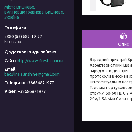
Місто Вишневе,
вул.Першотравнева, Вишневе,
Україна
+380 (68) 687-19-77
Катерина
Опис
Зарядний пристрій Sp
http://www.ifresh.com.ua
Характеристики: Шви
заряджати два пристр
bakulina.sunshine@gmail.com
протоколи Висока ви
інтелектуально наст
+38686871977
Головка порту викори
+38686871977
струму, 50-60 Гц, 0,7 
20V/1.5A Max Сила ст