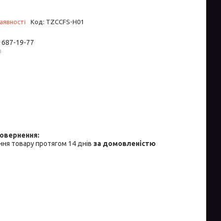
аявності
Код:
TZCCFS-H01
) 687-19-77
а
ня товару протягом 14 днів
за домовленістю