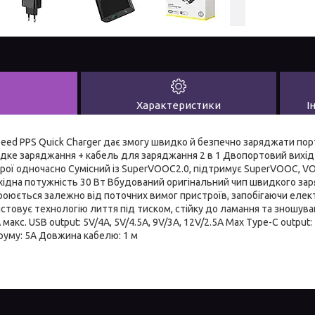
Характеристики
І
eed PPS Quick Charger дає змогу швидко й безпечно заряджати пор
дке заряджання + кабель для заряджання 2 в 1 Двопортовий вихід
ої одночасно Сумісний із SuperVOOC2.0, підтримує SuperVOOC, VOO
хідна потужність 30 Вт Вбудований оригінальний чип швидкого з
роюється залежно від поточних вимог пристроїв, запобігаючи ел
стовує технологію лиття під тиском, стійку до ламання та зношуван
А макс. USB output: 5V/4A, 5V/4.5A, 9V/3A, 12V/2.5A Max Type-C output:
руму: 5А Довжина кабелю: 1 м