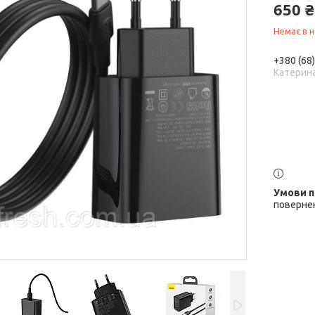
650 ₴
Немає в н
+380 (68
Катерин
повернен