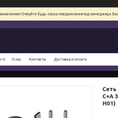
амовленню! Очікуйте будь-ласка повідомлення від менеджера. Бажа
и
О нас
Контакты
Доставка и оплата
Сеть 
C+A 3
H01)