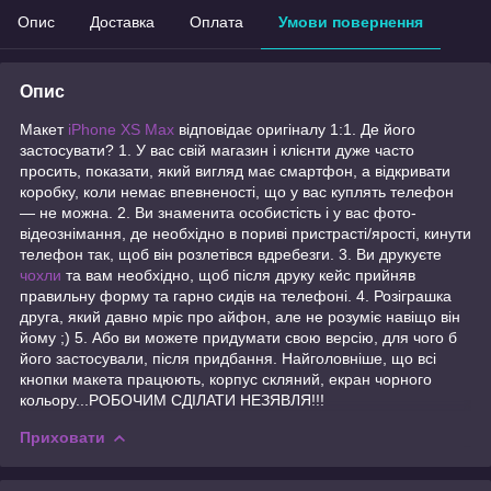
Опис
Доставка
Оплата
Умови повернення
Опис
Макет
iPhone XS Max
відповідає оригіналу 1:1. Де його
застосувати? 1. У вас свій магазин і клієнти дуже часто
просить, показати, який вигляд має смартфон, а відкривати
коробку, коли немає впевненості, що у вас куплять телефон
— не можна. 2. Ви знаменита особистість і у вас фото-
відеознімання, де необхідно в пориві пристрасті/ярості, кинути
телефон так, щоб він розлетівся вдребезги. 3. Ви друкуєте
чохли
та вам необхідно, щоб після друку кейс прийняв
правильну форму та гарно сидів на телефоні. 4. Розіграшка
друга, який давно мріє про айфон, але не розуміє навіщо він
йому ;) 5. Або ви можете придумати свою версію, для чого б
його застосували, після придбання. Найголовніше, що всі
кнопки макета працюють, корпус скляний, екран чорного
кольору...РОБОЧИМ СДІЛАТИ НЕЗЯВЛЯ!!!
Приховати