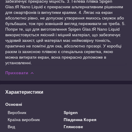
забезпечує прекрасну міцність. 3. Гелева плівка Spigen
Glas.tR Nano Liquid є прекрасним альтернативним рішенням
для смартфонів із вигнутими краями. 4. Лягає на екран
абсолютно рівно, не допускає утворення якихось смужок або
бульбашок, тож про зовнішній вигляд переживати не треба. 5.
Попри те, що для виготовлення Spigen Glas.tR Nano Liquid
використовується якісний і міцний матеріал, що забезпечує
чудовий захист, цей матеріал має неймовірну тонкість,
практично не помітні для ока, абсолютно прозорі. У коробці
разом із захисною плівкою є спеціальна серветка, якою
можна витирати екран, вона прекрасно допоможе в
установленні.
Приховати
Характеристики
Основні
Виробник
Spigen
Країна виробник
Південна Корея
Вид
Глянсове