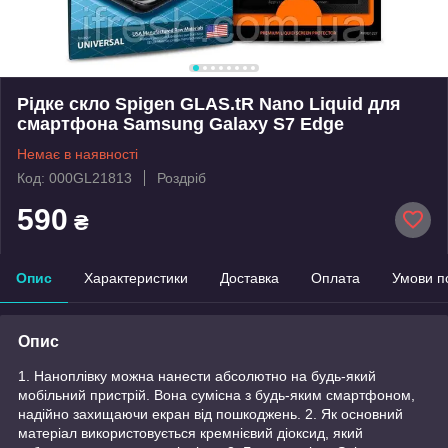
Рідке скло Spigen GLAS.tR Nano Liquid для
смартфона Samsung Galaxy S7 Edge
Немає в наявності
Код: 000GL21813
Роздріб
590
₴
Опис
Характеристики
Доставка
Оплата
Умови п
Опис
1. Наноплівку можна нанести абсолютно на будь-який
мобільний пристрій. Вона сумісна з будь-яким смартфоном,
надійно захищаючи екран від пошкоджень. 2. Як основний
матеріал використовується кремнієвий діоксид, який