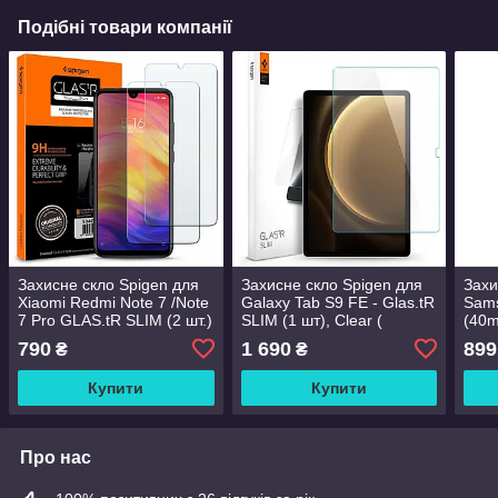
Подібні товари компанії
Захисне скло Spigen для
Захисне скло Spigen для
Захи
Xiaomi Redmi Note 7 /Note
Galaxy Tab S9 FE - Glas.tR
Sams
7 Pro GLAS.tR SLIM (2 шт.)
SLIM (1 шт), Clear (
(40m
(S34GL26119)
AGL07002)
(2шт
790
1 690
899
₴
₴
Купити
Купити
Про нас