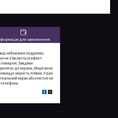
нформація для замовлення
 від небажаних подряпин,
сом не з'являється ефект
а поверхні. Завдяки
илягає до екрана, зберігаючи
евищує міцність плівки. У разі
игінальний екран абсолютно не
 телефона.