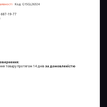
аявності
Код:
G15GL26324
) 687-19-77
а
ня товару протягом 14 днів
за домовленістю