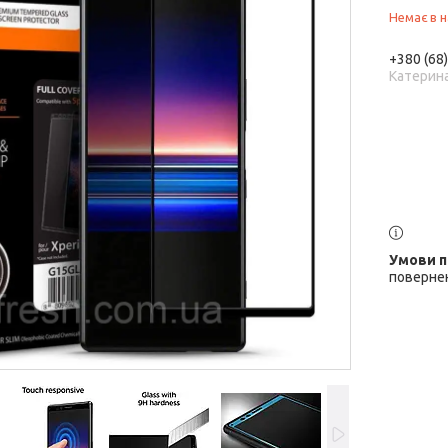
Немає в н
+380 (68
Катерин
повернен