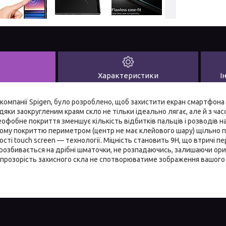
Характеристики
І
 компанії Spigen, було розроблено, щоб захистити екран смартфона
вдяки заокругленим краям скло не тільки ідеально лягає, але й з ча
еофобне покриття зменшує кількість відбитків пальців і розводів н
ому покриттю периметром (центр не має клейового шару) щільно пр
сті touch screen — технології. Міцність становить 9Н, що втричі пер
розбивається на дрібні шматочки, не розпадаючись, залишаючи ор
прозорість захисного скла не спотворюватиме зображення вашого