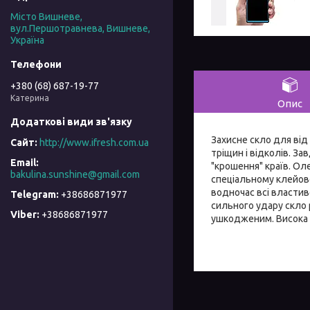
Місто Вишневе,
вул.Першотравнева, Вишневе,
Україна
+380 (68) 687-19-77
Катерина
Опис
Захисне скло для від
http://www.ifresh.com.ua
тріщин і відколів. За
"крошення" країв. Ол
bakulina.sunshine@gmail.com
спеціальному клейов
водночас всі властиво
+38686871977
сильного удару скло 
+38686871977
ушкодженим. Висока 