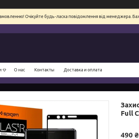
амовленню! Очікуйте будь-ласка повідомлення від менеджера. Бажа
и
О нас
Контакты
Доставка и оплата
Захис
Full 
490 ₴