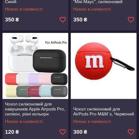
Синій
"Мікі Маус", силіконовий
Немає в наявності
Немає в наявності
350
350
₴
₴
Чохол силіконовий для
навушників Apple Airpods Pro,
Чохол силіконовий для
силікон, різні кольори
AirPods Pro M&M`s, Червоний
Немає в наявності
Немає в наявності
120
300
₴
₴