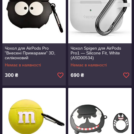
Чохол для AirPods Pro
Чохол Spigen для AirPods
"Внесені Примарами" 3D,
Pro1 — Silicone Fit, White
силіконовий
(ASD00534)
Немає в наявності
Немає в наявності
300
690
₴
₴