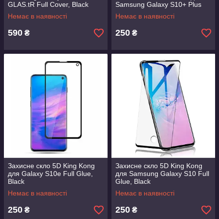
GLAS.tR Full Cover, Black
Samsung Galaxy S10+ Plus
(609GL26003)
Немає в наявності
Немає в наявності
590
250
₴
₴
Захисне скло 5D King Kong
Захисне скло 5D King Kong
для Galaxy S10e Full Glue,
для Samsung Galaxy S10 Full
Black
Glue, Black
Немає в наявності
Немає в наявності
250
250
₴
₴