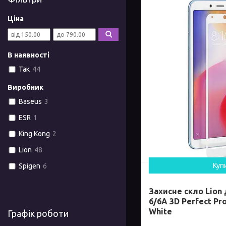
Ціна
В наявності
Так
44
Виробник
Baseus
3
ESR
1
King Kong
2
Lion
48
Куп
Spigen
6
Захисне скло Lion
6/6A 3D Perfect Pro
White
Графік роботи