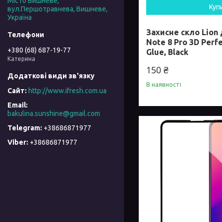
Місто Вишневе,
Куп
вул.Першотравнева, Вишневе,
Україна
Захисне скло Lion
Note 8 Pro 3D Perfe
+380 (68) 687-19-77
Glue, Black
Катерина
150 ₴
В наявності
http://www.ifresh.com.ua
bakulina.sunshine@gmail.com
+38686871977
+38686871977