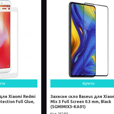
ити
Купити
 для Xiaomi Redmi
Захисне скло Baseus для Xiao
tection Full Glue,
Mix 3 Full Screen 0.3 mm, Black
(SGMIMIX3-KA01)
287495