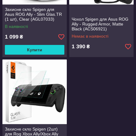
Захисне скло Spigen для
Asus ROG Ally - Slim Glas.TR
(1 шт), Clear (AGL07033)
Чохол Spigen для Asus ROG
Ally - Rugged Armor, Matte
В наявності
Black (ACS06921)
1 099
Немає в наявності
₴
1 390
₴
Купити
Захисне скло Spigen (2шт)
для Rog Xbox Ally/Xbox Ally